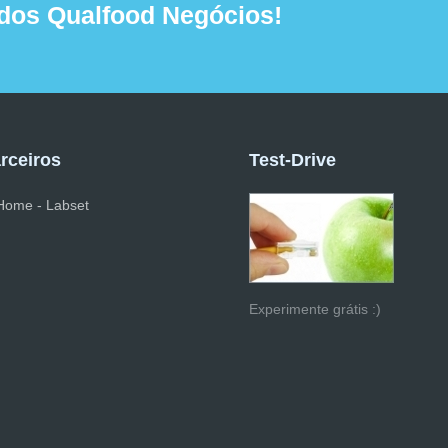
dos Qualfood Negócios!
rceiros
Test-Drive
Experimente grátis :)