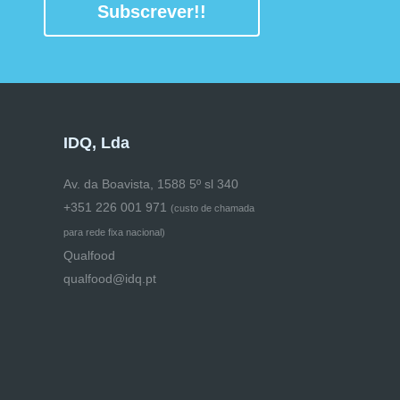
Subscrever!!
IDQ, Lda
Av. da Boavista, 1588 5º sl 340
+351 226 001 971
(
custo de chamada
para rede fixa nacional)
Qualfood
qualfood@idq.pt