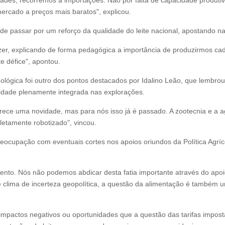
dades, recorremos a importações. Não por falta de capacidade produt
ercado a preços mais baratos", explicou.
de passar por um reforço da qualidade do leite nacional, apostando na
er, explicando de forma pedagógica a importância de produzirmos cad
te défice", apontou.
ógica foi outro dos pontos destacados por Idalino Leão, que lembrou q
ealidade plenamente integrada nas explorações.
 parece uma novidade, mas para nós isso já é passado. A zootecnia e a a
letamente robotizado", vincou.
reocupação com eventuais cortes nos apoios oriundos da Política Ag
imento. Nós não podemos abdicar desta fatia importante através do apo
te clima de incerteza geopolítica, a questão da alimentação é também 
s impactos negativos ou oportunidades que a questão das tarifas impo