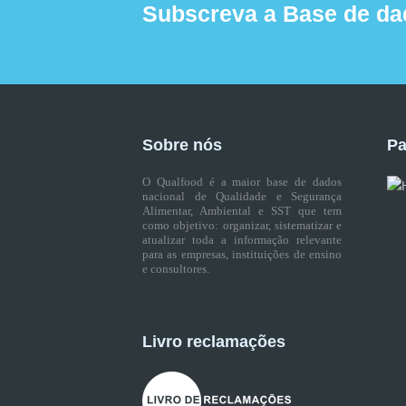
Subscreva a Base de da
Sobre nós
Pa
O Qualfood é a maior base de dados
nacional de Qualidade e Segurança
Alimentar, Ambiental e SST que tem
como objetivo: organizar, sistematizar e
atualizar toda a informação relevante
para as empresas, instituições de ensino
e consultores.
Livro reclamações