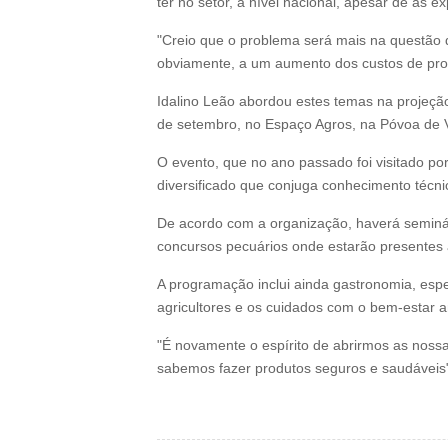
ter no setor, a nível nacional, apesar de as 
"Creio que o problema será mais na questão da
obviamente, a um aumento dos custos de produç
Idalino Leão abordou estes temas na projeção
de setembro, no Espaço Agros, na Póvoa de Va
O evento, que no ano passado foi visitado po
diversificado que conjuga conhecimento técni
De acordo com a organização, haverá seminár
concursos pecuários onde estarão presentes
A programação inclui ainda gastronomia, espet
agricultores e os cuidados com o bem-estar a
"É novamente o espírito de abrirmos as nos
sabemos fazer produtos seguros e saudáveis",