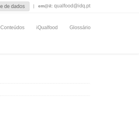
e de dados
qualfood@idq.pt
|
em@il:
Conteúdos
iQualfood
Glossário