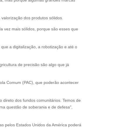
iva, mas porque algumas grandes marcas
 valorização dos produtos sólidos.
a vez mais sólidos, porque são esses que
ue a digitalização, a robotização e até o
gricultura de precisão são algo que já
rícola Comum (PAC), que poderão acontecer
io direto dos fundos comunitários. Temos de
uma questão de soberania e de defesa",
stas pelos Estados Unidos da América poderá