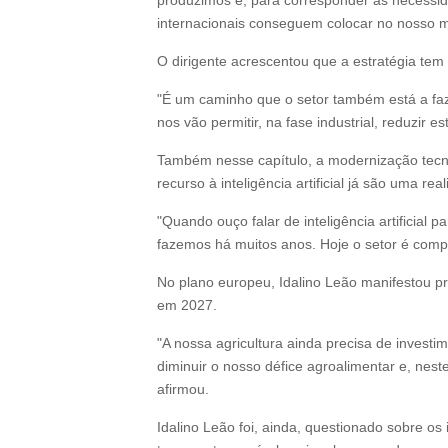
produzimos e, para corresponder às necessi
internacionais conseguem colocar no nosso m
O dirigente acrescentou que a estratégia tem 
"É um caminho que o setor também está a faz
nos vão permitir, na fase industrial, reduzir es
Também nesse capítulo, a modernização tecnol
recurso à inteligência artificial já são uma r
"Quando ouço falar de inteligência artificial
fazemos há muitos anos. Hoje o setor é comp
No plano europeu, Idalino Leão manifestou p
em 2027.
"A nossa agricultura ainda precisa de invest
diminuir o nosso défice agroalimentar e, nes
afirmou.
Idalino Leão foi, ainda, questionado sobre o