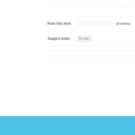
Rate this item
(0 votes)
Tagged under
Leite