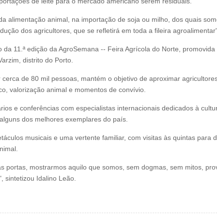
exportações de leite para o mercado americano serem residuais.
 alimentação animal, na importação de soja ou milho, dos quais somos 
ão dos agricultores, que se refletirá em toda a fileira agroalimentar",
 da 11.ª edição da AgroSemana -- Feira Agrícola do Norte, promovida 
rzim, distrito do Porto.
r cerca de 80 mil pessoas, mantém o objetivo de aproximar agriculto
co, valorização animal e momentos de convívio.
ios e conferências com especialistas internacionais dedicados à cult
 alguns dos melhores exemplares do país.
áculos musicais e uma vertente familiar, com visitas às quintas para 
nimal.
sas portas, mostrarmos aquilo que somos, sem dogmas, sem mitos, p
 sintetizou Idalino Leão.