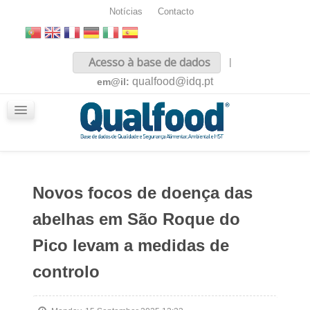
Notícias
Contacto
Inicio
Acesso à base de dados
|
Sobre nós
qualfood@idq.pt
em@il:
Conteúdos
iQualfood
Glossário
Novos focos de doença das
abelhas em São Roque do
Pico levam a medidas de
controlo