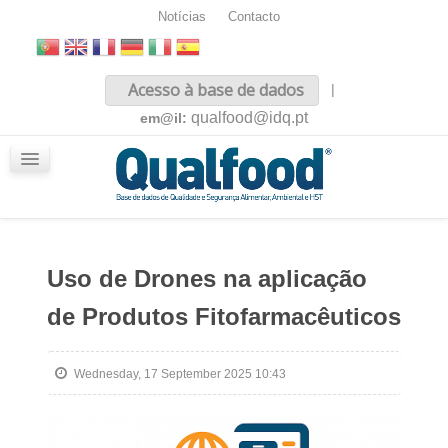
Notícias
Contacto
Inicio
Acesso à base de dados
|
Sobre nós
qualfood@idq.pt
em@il:
Conteúdos
iQualfood
Glossário
Uso de Drones na aplicação
de Produtos Fitofarmacêuticos
Wednesday, 17 September 2025 10:43