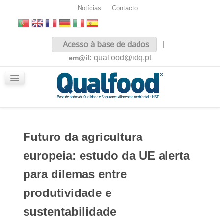
Notícias
Contacto
Inicio
Acesso à base de dados
|
Sobre nós
qualfood@idq.pt
em@il:
Conteúdos
iQualfood
Glossário
Futuro da agricultura
europeia: estudo da UE alerta
para dilemas entre
produtividade e
sustentabilidade