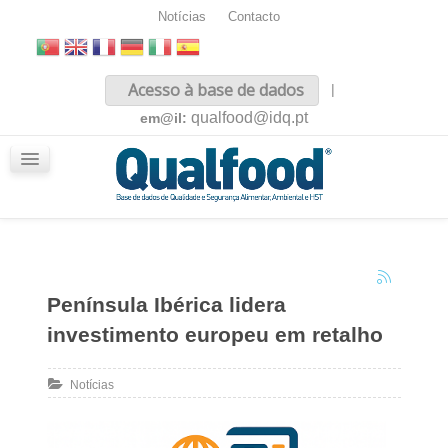
Notícias
Contacto
Inicio
Acesso à base de dados
|
Sobre nós
qualfood@idq.pt
em@il:
Conteúdos
iQualfood
Glossário
Península Ibérica lidera
investimento europeu em retalho
Notícias