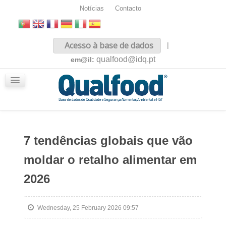
Notícias
Contacto
Inicio
Acesso à base de dados
|
Sobre nós
qualfood@idq.pt
em@il:
Conteúdos
iQualfood
Glossário
7 tendências globais que vão
moldar o retalho alimentar em
2026
Wednesday, 25 February 2026 09:57