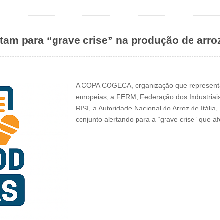
tam para “grave crise” na produção de arro
A COPA COGECA, organização que representa o
europeias, a FERM, Federação dos Industria
RISI, a Autoridade Nacional do Arroz de Itál
conjunto alertando para a “grave crise” que a