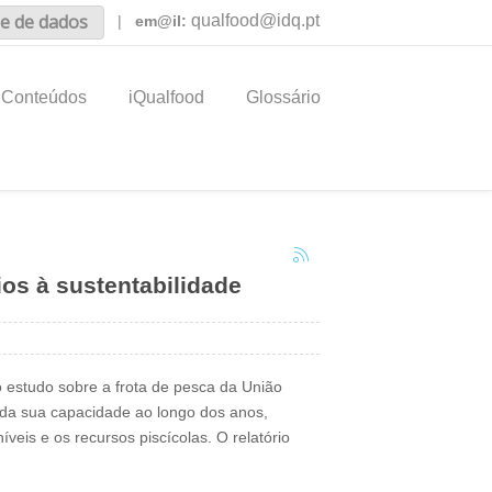
e de dados
qualfood@idq.pt
|
em@il:
Conteúdos
iQualfood
Glossário
ios à sustentabilidade
estudo sobre a frota de pesca da União
 da sua capacidade ao longo dos anos,
íveis e os recursos piscícolas. O relatório