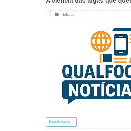
A ciência das algas que que
Notícias
Read more...