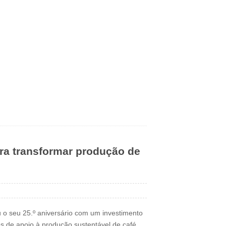
ara transformar produção de
ou o seu 25.º aniversário com um investimento
s de apoio à produção sustentável de café.