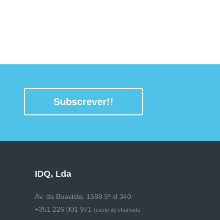
Subscrever!!
IDQ, Lda
Av. da Boavista, 1588 5º sl 340
+351 226 001 971
(
custo de chamada