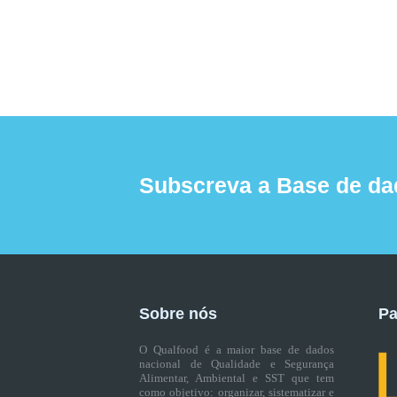
Subscreva a Base de da
Sobre nós
Pa
O Qualfood é a maior base de dados
nacional de Qualidade e Segurança
Alimentar, Ambiental e SST que tem
como objetivo: organizar, sistematizar e