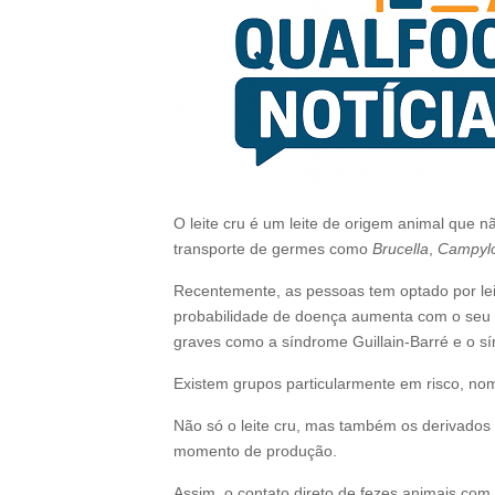
O leite cru é um leite de origem animal que não
transporte de germes como
Brucella
,
Campylo
Recentemente, as pessoas tem optado por leit
probabilidade de doença aumenta com o seu c
graves como a síndrome Guillain-Barré e o s
Existem grupos particularmente em risco, nom
Não só o leite cru, mas também os derivados
momento de produção.
Assim, o contato direto de fezes animais com 