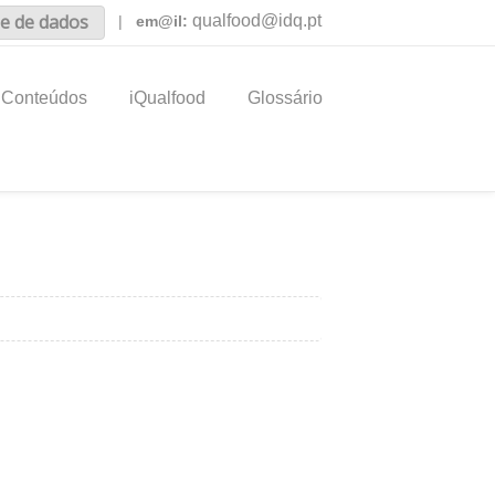
e de dados
qualfood@idq.pt
|
em@il:
Conteúdos
iQualfood
Glossário