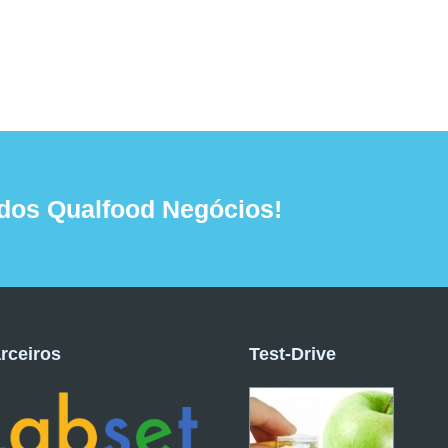
dos Qualfood Negócios!
rceiros
Test-Drive