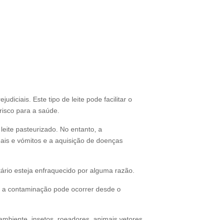
diciais. Este tipo de leite pode facilitar o
risco para a saúde.
eite pasteurizado. No entanto, a
ais e vómitos e a aquisição de doenças
ário esteja enfraquecido por alguma razão.
e a contaminação pode ocorrer desde o
 ambiente, insetos, roeadores, animais vetores