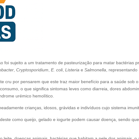
 foi sujeito a um tratamento de pasteurização para matar bactérias preju
bacter
,
Cryptosporidium
,
E. coli
,
Listeria
e
Salmonella
, representando 
e cru por pensarem que este traz maior benefício para a saúde sob o l
onsumo, o que significa sintomas leves como diarreia, dores abdomin
índrome urémico hemolítico.
eadamente crianças, idosos, grávidas e indivíduos cujo sistema imunit
 deste como queijo, gelado e iogurte podem causar doença, sendo qu
o leite, doenças animais, bactérias que habitam a pele dos animais, o