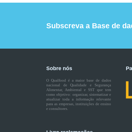
Subscreva a Base de da
Sobre nós
Pa
O Qualfood é a maior base de dados
nacional de Qualidade e Segurança
Alimentar, Ambiental e SST que tem
como objetivo: organizar, sistematizar e
atualizar toda a informação relevante
para as empresas, instituições de ensino
e consultores.