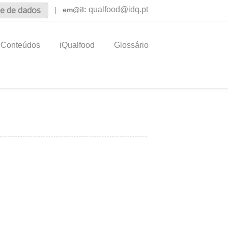
e de dados
qualfood@idq.pt
|
em@il:
Conteúdos
iQualfood
Glossário