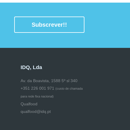
Subscrever!!
IDQ, Lda
Av. da Boavista, 1588 5º sl 340
+351 226 001 971
(
custo de chamada
para rede fixa nacional)
Qualfood
qualfood@idq.pt