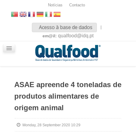
Notícias
Contacto
Inicio
Acesso à base de dados
|
Sobre nós
qualfood@idq.pt
em@il:
Conteúdos
iQualfood
Glossário
ASAE apreende 4 toneladas de
produtos alimentares de
origem animal
Monday, 28 September 2020 10:29