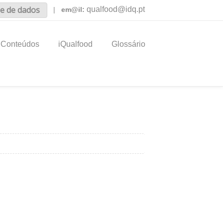
e de dados
qualfood@idq.pt
|
em@il:
Conteúdos
iQualfood
Glossário