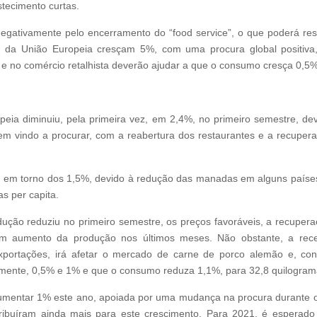
stecimento curtas.
negativamente pelo encerramento do “food service”, o que poderá res
s da União Europeia cresçam 5%, com uma procura global positiv
r e no comércio retalhista deverão ajudar a que o consumo cresça 0,5
eia diminuiu, pela primeira vez, em 2,4%, no primeiro semestre, de
tem vindo a procurar, com a reabertura dos restaurantes e a recuper
, em torno dos 1,5%, devido à redução das manadas em alguns paíse
s per capita.
ução reduziu no primeiro semestre, os preços favoráveis, a recupera
 um aumento da produção nos últimos meses. Não obstante, a rece
xportações, irá afetar o mercado de carne de porco alemão e, co
mente, 0,5% e 1% e que o consumo reduza 1,1%, para 32,8 quilograma
umentar 1% este ano, apoiada por uma mudança na procura durante o c
tribuíram ainda mais para este crescimento. Para 2021, é esperado