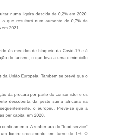
ultar numa ligeira descida de 0,2% em 2020.
a, o que resultará num aumento de 0,7% da
% em 2021.
vido às medidas de bloqueio da Covid-19 e à
ação do turismo, o que leva a uma diminuição
s da União Europeia. Também se prevê que o
ção da procura por parte do consumidor e os
nte descoberta da peste suína africana na
nsequentemente, o europeu. Prevê-se que a
s per capita, em 2020.
onfinamento. A reabertura do “food service”
 um ligeiro crescimento, em torno de 1%. O