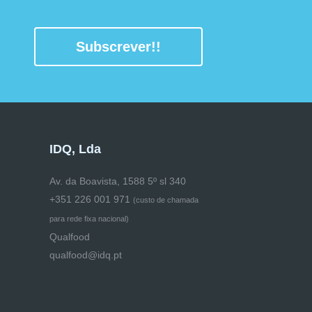
Subscrever!!
IDQ, Lda
Av. da Boavista, 1588 5º sl 340
+351 226 001 971
(
custo de chamada
para rede fixa nacional)
Qualfood
qualfood@idq.pt