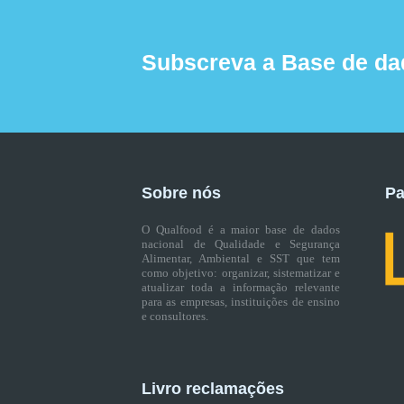
Subscreva a Base de da
Sobre nós
Pa
O Qualfood é a maior base de dados
nacional de Qualidade e Segurança
Alimentar, Ambiental e SST que tem
como objetivo: organizar, sistematizar e
atualizar toda a informação relevante
para as empresas, instituições de ensino
e consultores.
Livro reclamações