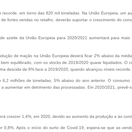
vo recorde, em torno das 820 mil toneladas. Na União Europeia, um a
de fortes vendas no retalho, deverão suportar o crescimento do con
l de azeite da União Europeia para 2020/2021 aumentará para mais
rodução de maçãs na União Europeia deverá ficar 2% abaixo da média 
 bem equilibrado, com os stocks de 2019/2020 quase liquidados. O 
numa descida de 8% face a 2019/2020, quando alcançou níveis recorde.
 6,2 milhões de toneladas, 5% abaixo do ano anterior. O consumo ge
tá a aumentar em detrimento das processadas. Em 2020/2021, prevê-
everá crescer 1,4%, em 2020, devido ao aumento da produção e às condi
r 0,8%. Após o início do surto de Covid-19, espera-se que as vend