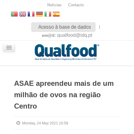
Notícias
Contacto
Inicio
Acesso à base de dados
|
Sobre nós
qualfood@idq.pt
em@il:
Conteúdos
iQualfood
Glossário
ASAE apreendeu mais de um
milhão de ovos na região
Centro
Monday, 24 May 2021 10:58