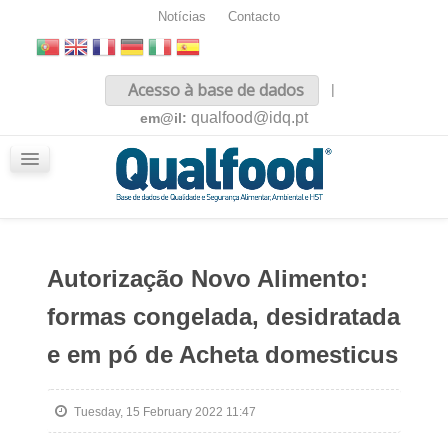
Notícias
Contacto
Inicio
Acesso à base de dados
|
Sobre nós
qualfood@idq.pt
em@il:
Conteúdos
iQualfood
Glossário
Autorização Novo Alimento:
formas congelada, desidratada
e em pó de Acheta domesticus
Tuesday, 15 February 2022 11:47