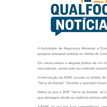
A Autoridade de Segurança Alimentar e Eco
queijaria artesanal sediada no distrito de Co
Em causa estava a alegada prática de um cr
mercadorias, sendo este uso indevido suscetív
A intervenção da ASAE ocorreu no âmbito de 
“Serra da Estrela”. Durante a operação foram
Refira-se que a DOP “Serra da Estrela” só 
que abrangem desde as matérias-primas utiliz
A ASAE, no uso das suas competências, conti