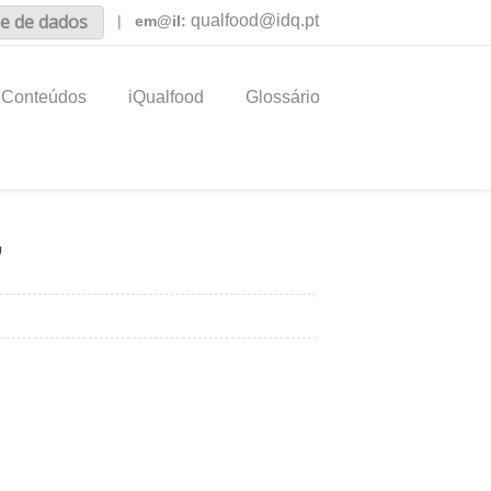
e de dados
qualfood@idq.pt
|
em@il:
Conteúdos
iQualfood
Glossário
”