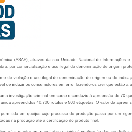
nómica (ASAE), através da sua Unidade Nacional de Informações e I
imbra, por comercialização e uso ilegal da denominação de origem prot
ime de violação e uso ilegal de denominação de origem ou de indicaç
el de induzir os consumidores em erro, fazendo-os crer que estão a adq
uma investigação criminal em curso e conduziu à apreensão de 70 que
 ainda apreendidos 40.700 rótulos e 500 etiquetas. O valor da apreen
é permitida em queijos cujo processo de produção passa por um rigor
adas na produção até à certificação do produto final.
nuará a manter um papel ativo dirigido à verificação das condições