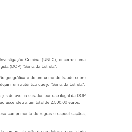
nvestigação Criminal (UNIIC), encerrou uma
egida (DOP) “Serra da Estrela”.
ão geográfica e de um crime de fraude sobre
uirir um autêntico queijo “Serra da Estrela”.
ijos de ovelha curados por uso ilegal da DOP
são ascendeu a um total de 2.500,00 euros.
oso cumprimento de regras e especificações,
 de comercialização de produtos de qualidade