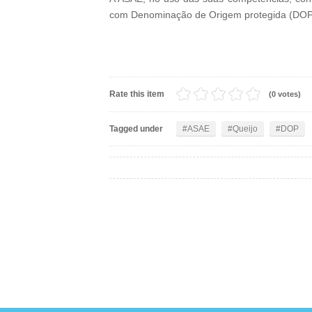
com Denominação de Origem protegida (DOP) 
Rate this item
(0 votes)
Tagged under
ASAE
Queijo
DOP