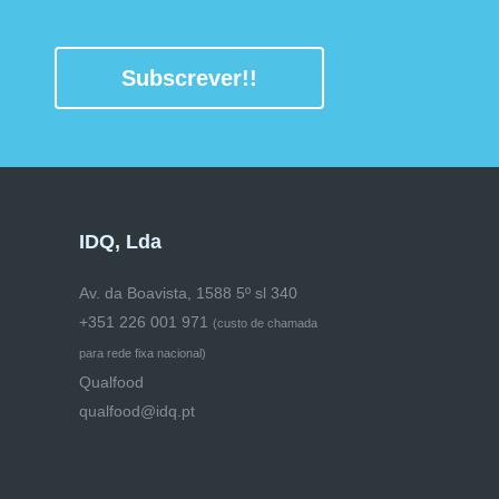
Subscrever!!
IDQ, Lda
Av. da Boavista, 1588 5º sl 340
+351 226 001 971
(
custo de chamada
para rede fixa nacional)
Qualfood
qualfood@idq.pt