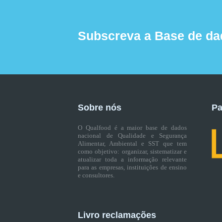
Subscreva a Base de da
Sobre nós
Pa
O Qualfood é a maior base de dados
nacional de Qualidade e Segurança
Alimentar, Ambiental e SST que tem
como objetivo: organizar, sistematizar e
atualizar toda a informação relevante
para as empresas, instituições de ensino
e consultores.
Livro reclamações