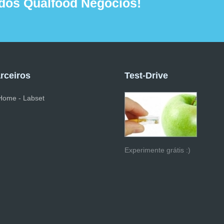
dos Qualfood Negócios!
rceiros
Test-Drive
Experimente grátis :)