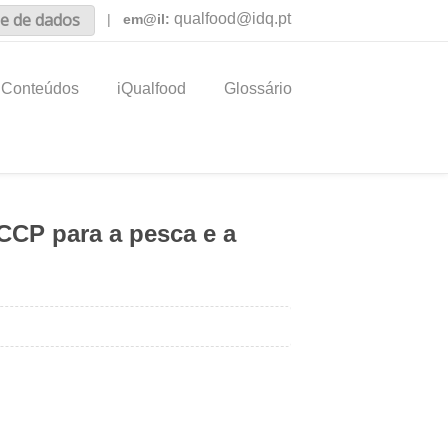
e de dados
qualfood@idq.pt
|
em@il:
Conteúdos
iQualfood
Glossário
CCP para a pesca e a