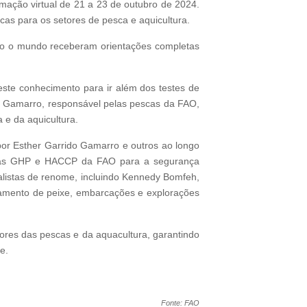
mação virtual de 21 a 23 de outubro de 2024.
as para os setores de pesca e aquicultura.
odo o mundo receberam orientações completas
este conhecimento para ir além dos testes de
do Gamarro, responsável pelas pescas da FAO,
 e da aquicultura.
por Esther Garrido Gamarro e outros ao longo
entas GHP e HACCP da FAO para a segurança
ialistas de renome, incluindo Kennedy Bomfeh,
samento de peixe, embarcações e explorações
tores das pescas e da aquacultura, garantindo
e.
Fonte: FAO