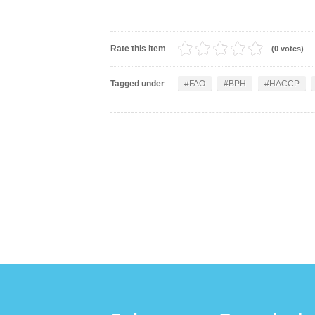
Rate this item
(0 votes)
Tagged under
FAO
BPH
HACCP