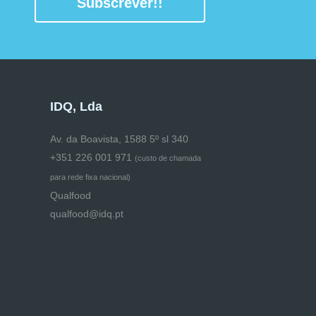
Subscrever!!
IDQ, Lda
Av. da Boavista, 1588 5º sl 340
+351 226 001 971
(
custo de chamada
para rede fixa nacional)
Qualfood
qualfood@idq.pt