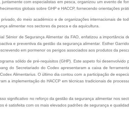
, juntamente com especialistas em pesca, organizou um evento de for
nhecimentos globais sobre GHP e HACCP, fornecendo orientações prátic
 e privado, do meio académico e de organizações internacionais de t
ança alimentar nos sectores da pesca e da aquicultura.
cial Sénior de Segurança Alimentar da FAO, enfatizou a importância d
activa e preventiva da gestão da segurança alimentar. Esther Garri
descrevendo em pormenor os perigos associados aos produtos da pesca
rama sólido de pré-requisitos (GHP). Este aspeto foi desenvolvido 
Zhang do Secretariado do Codex apresentaram a caixa de ferram
 Codex Alimentarius. O último dia contou com a participação de espec
iram a implementação do HACCP em técnicas tradicionais de proces
so significativo no reforço da gestão da segurança alimentar nos sec
os é satisfeita com os mais elevados padrões de segurança e qualidad