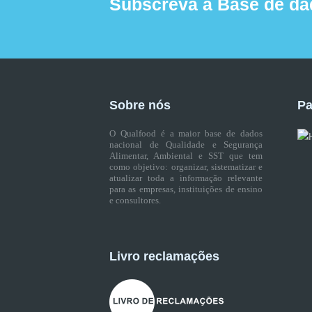
Subscreva a Base de da
Sobre nós
Pa
O Qualfood é a maior base de dados
nacional de Qualidade e Segurança
Alimentar, Ambiental e SST que tem
como objetivo: organizar, sistematizar e
atualizar toda a informação relevante
para as empresas, instituições de ensino
e consultores.
Livro reclamações