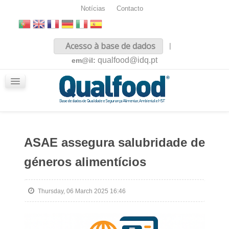
Notícias
Contacto
Inicio
Acesso à base de dados
|
Sobre nós
qualfood@idq.pt
em@il:
Conteúdos
iQualfood
Glossário
ASAE assegura salubridade de
géneros alimentícios
Thursday, 06 March 2025 16:46