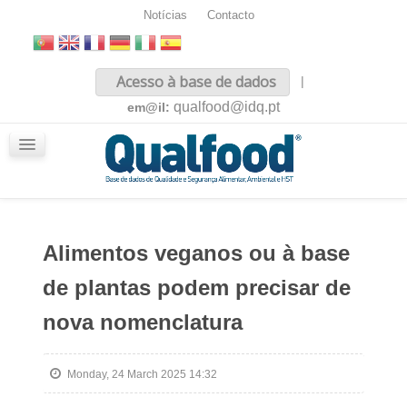
Notícias
Contacto
Inicio
Acesso à base de dados
|
Sobre nós
qualfood@idq.pt
em@il:
Conteúdos
iQualfood
Glossário
Alimentos veganos ou à base
de plantas podem precisar de
nova nomenclatura
Monday, 24 March 2025 14:32