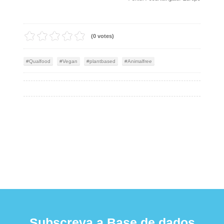
(0 votes)
Qualfood
Vegan
plantbased
Animalfree
Subscreva a Base de dados