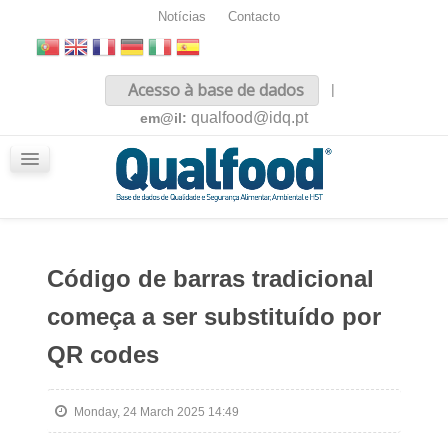
Notícias
Contacto
Inicio
Acesso à base de dados
|
Sobre nós
qualfood@idq.pt
em@il:
Conteúdos
iQualfood
Glossário
Código de barras tradicional
começa a ser substituído por
QR codes
Monday, 24 March 2025 14:49