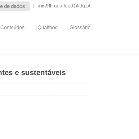
e de dados
qualfood@idq.pt
|
em@il:
Conteúdos
iQualfood
Glossário
entes e sustentáveis