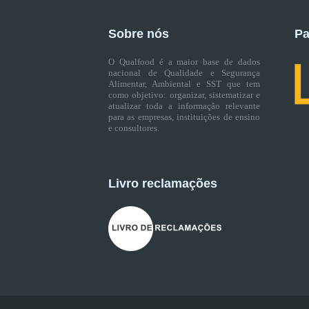
Sobre nós
Pa
O Qualfood é a maior base de dados
nacional de Qualidade e Segurança
Alimentar, Ambiental e SST que tem
como objetivo: organizar, sistematizar e
atualizar toda a informação relevante
para as empresas, instituições de ensino
e consultores.
Livro reclamações