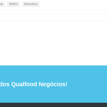
ial
Milho
Genética
dos Qualfood Negócios!