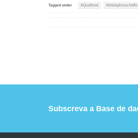
Tagged under
Qualfood
Inteligência Artific
Subscreva a Base de da