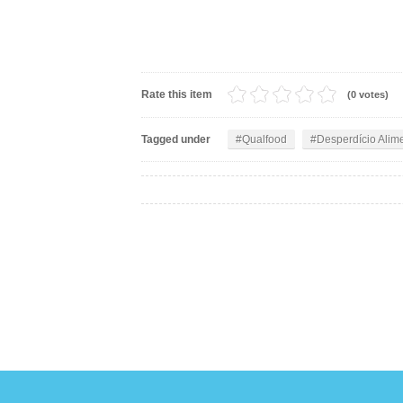
Rate this item
(0 votes)
Tagged under
Qualfood
Desperdício Alim