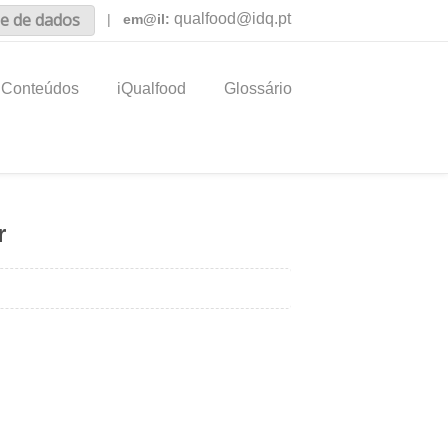
e de dados
qualfood@idq.pt
|
em@il:
Conteúdos
iQualfood
Glossário
r