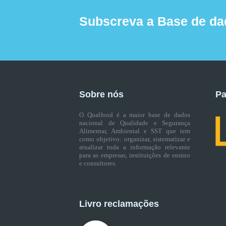
Subscreva a Base de da
Sobre nós
Pa
O Qualfood é a maior base de dados
nacional de Qualidade e Segurança
Alimentar, Ambiental e SST que tem
como objetivo: organizar, sistematizar e
atualizar toda a informação relevante
para as empresas, instituições de ensino
e consultores.
Livro reclamações