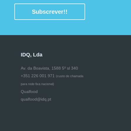
Subscrever!!
IDQ, Lda
Av. da Boavista, 1588 5º sl 340
+351 226 001 971
(
custo de chamada
para rede fixa nacional)
Qualfood
qualfood@idq.pt