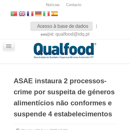
Notícias
Contacto
Inicio
Acesso à base de dados
|
Sobre nós
qualfood@idq.pt
em@il:
Conteúdos
iQualfood
Glossário
ASAE instaura 2 processos-
crime por suspeita de géneros
alimentícios não conformes e
suspende 4 estabelecimentos