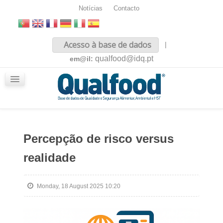
Notícias
Contacto
Inicio
Acesso à base de dados
|
Sobre nós
qualfood@idq.pt
em@il:
Conteúdos
iQualfood
Glossário
Percepção de risco versus
realidade
Monday, 18 August 2025 10:20