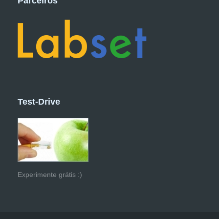
Parceiros
Test-Drive
Experimente grátis :)