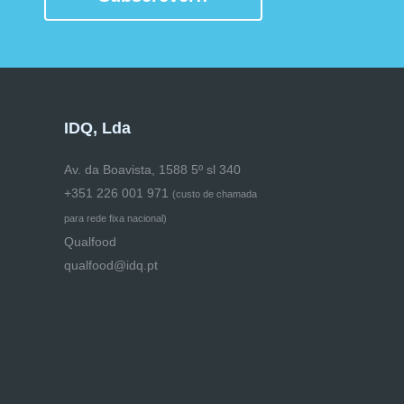
IDQ, Lda
Av. da Boavista, 1588 5º sl 340
+351 226 001 971
(
custo de chamada
para rede fixa nacional)
Qualfood
qualfood@idq.pt