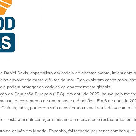
ar, e Daniel Davis, especialista em cadeia de abastecimento, investigam
alos envolvendo carne e frutos do mar. Eles exploram casos reais, ri
ogia podem proteger as cadeias de abastecimento globais.
ão da Comissão Europeia (JRC), em abril de 2025, houve pelo menos
ssa, encerramento de empresas e até prisões. Em 6 de abril de 2025
m Catânia, Itália, por terem sido considerados «mal rotulados» com a 
nte — está a acontecer agora mesmo em mercados e restaurantes em 
taurante chinês em Madrid, Espanha, foi fechado por servir pombos qu