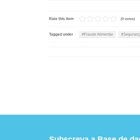
Rate this item
(0 votes)
Tagged under
Fraude Alimentar
Seguranç
Subscreva a Base de da