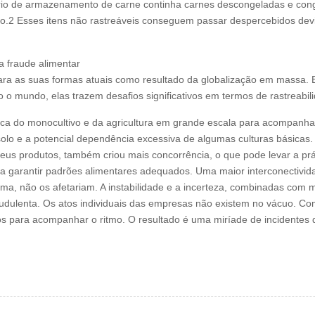
rio de armazenamento de carne continha carnes descongeladas e conge
ido.2 Esses itens não rastreáveis conseguem passar despercebidos d
a fraude alimentar
ara as suas formas atuais como resultado da globalização em massa.
o mundo, elas trazem desafios significativos em termos de rastreabilid
tica do monocultivo e da agricultura em grande escala para acompanha
solo e a potencial dependência excessiva de algumas culturas básicas
seus produtos, também criou mais concorrência, o que pode levar a prá
ra garantir padrões alimentares adequados. Uma maior interconectivid
orma, não os afetariam. A instabilidade e a incerteza, combinadas co
audulenta. Os atos individuais das empresas não existem no vácuo. Compe
os para acompanhar o ritmo. O resultado é uma miríade de incidentes 