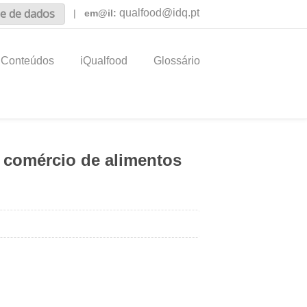
e de dados
qualfood@idq.pt
|
em@il:
Conteúdos
iQualfood
Glossário
o comércio de alimentos