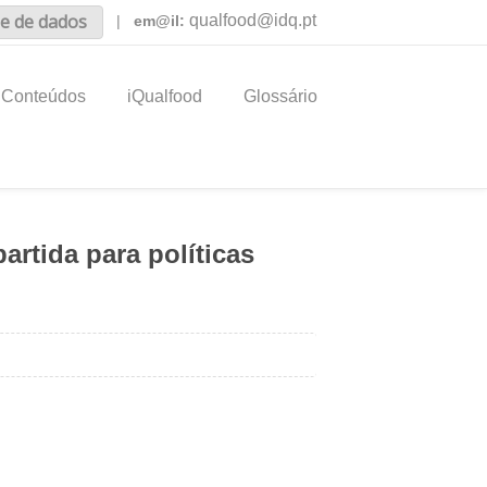
e de dados
qualfood@idq.pt
|
em@il:
Conteúdos
iQualfood
Glossário
rtida para políticas