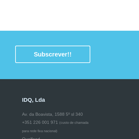
Subscrever!!
IDQ, Lda
Av. da Boavista, 1588 5º sl 340
+351 226 001 971
(
custo de chamada
para rede fixa nacional)