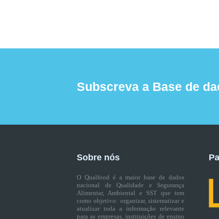
Subscreva a Base de da
Sobre nós
Pa
O Qualfood é a maior base de dados
nacional de Qualidade e Segurança
Alimentar, Ambiental e SST que tem
como objetivo: organizar, sistematizar e
atualizar toda a informação relevante
para as empresas, instituições de ensino