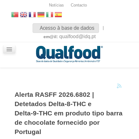
Notícias
Contacto
Inicio
Acesso à base de dados
|
Sobre nós
qualfood@idq.pt
em@il:
Conteúdos
iQualfood
Glossário
Alerta RASFF 2026.6802 |
Detetados Delta‑8‑THC e
Delta‑9‑THC em produto tipo barra
de chocolate fornecido por
Portugal