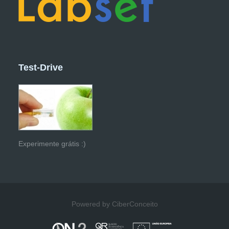
Test-Drive
Experimente grátis :)
Powered by CiberConceito