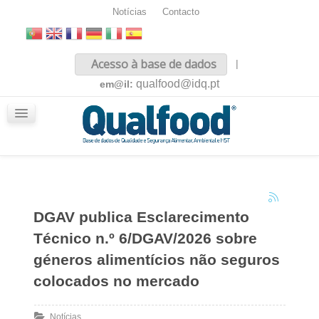
Notícias
Contacto
Inicio
Acesso à base de dados
|
Sobre nós
qualfood@idq.pt
em@il:
Conteúdos
iQualfood
Glossário
DGAV publica Esclarecimento
Técnico n.º 6/DGAV/2026 sobre
géneros alimentícios não seguros
colocados no mercado
Notícias