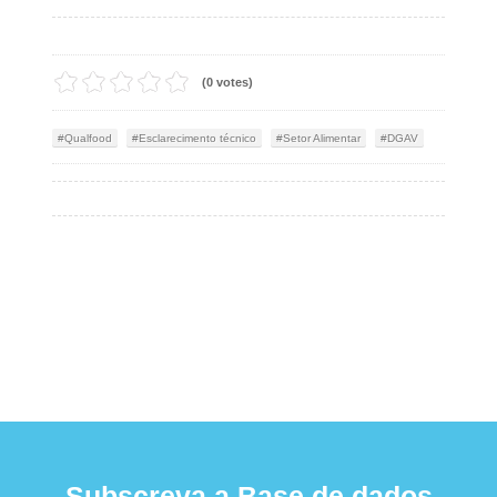
(0 votes)
Qualfood
Esclarecimento técnico
Setor Alimentar
DGAV
Subscreva a Base de dados