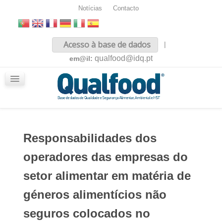
Notícias
Contacto
Inicio
Acesso à base de dados
|
Sobre nós
qualfood@idq.pt
em@il:
Conteúdos
iQualfood
Glossário
Responsabilidades dos
operadores das empresas do
setor alimentar em matéria de
géneros alimentícios não
seguros colocados no