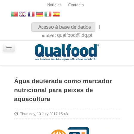
Notícias
Contacto
Inicio
Acesso à base de dados
|
Sobre nós
qualfood@idq.pt
em@il:
Conteúdos
iQualfood
Glossário
Água deuterada como marcador
nutricional para peixes de
aquacultura
Thursday, 13 July 2017 15:48