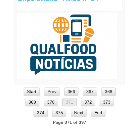
Start
Prev
366
367
368
369
370
371
372
373
374
375
Next
End
Page 371 of 397