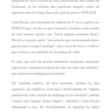
adquirido no início do mês na loja Continente de São Cosme, em
Gondomar, já foi retirado das prateleiras daquela cadeia de
supermercados do Grupo Sonae (do qual faz parte o PÚBLICO).
Leida Rocha, uma educadora de infância de 57 anos, explicou ao
PÚBLICO que, no dia em que consumiu o produto numa salada,
há uma semana, reparou que “havia algumas sementes duras”.
Mas foi só quando sentiu “uma semente que era demasiado dura e
grande para conseguir mastigar”, que a tirou da boca e verificou
que se tratava, na realidade, de um pedaço de vidro.
O casal, que teve de receber tratamento hospitalar, encontrou
depois mais “pequenos pedaços de vidro no meio das sementes”
que restavam na embalagem do produto.
Por conselho médico, os dois estiveram, durante os dias
seguintes, em vigilância, visto que o deslocamento de “alguma
partícula de vidro alojada no estômago ou no intestino” poderia
“causar uma ruptura destes órgãos”, sublinhou Leida Rocha
adiantando o que lhe recomendaram no Hospital de Santo