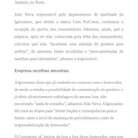
António, no Porto.
João Silva, responsável pelo departamento de qualidade da
Ignoramus, que detém a marca Cem PorCento, confirmou a
recepção da queixa dos consumidores. Adiantou, ainda, que a
empresa, após ter sido contactada pela filha dos consumidores,
solicitou que esta “facultasse uma amostra do produto para
análise”. As amostras foram recolhidas e "reencaminhadas de
imediato para laboratório", afirmou o responsável.
Empresa recolheu amostras:
A Ignoramus disse que já estabeleceu contacto com o fornecedor,
de modo a estudar a possibilidade de contaminação do produto, e
já abriu aleatoriamente embalagens do mesmo lote, não
encontrado “nada de estranho”, adiantou João Silva. A Ignoramus
diz estar ao dispor para “retirar ilações e consequências para o
futuro, tanto a nível de mudança de procedimentos como de
responsabilização do fornecedor”.
O Continente já “retirou da loja o lote desse fornecedor, para que