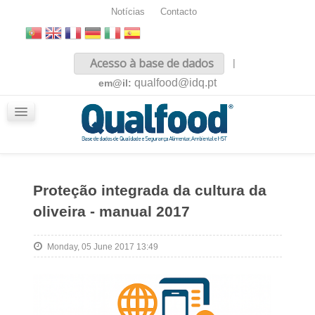
Notícias
Contacto
Inicio
Acesso à base de dados
|
Sobre nós
qualfood@idq.pt
em@il:
Conteúdos
iQualfood
Glossário
Proteção integrada da cultura da
oliveira - manual 2017
Monday, 05 June 2017 13:49