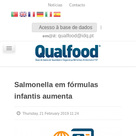
Notícias
Contacto
Inicio
Acesso à base de dados
|
Sobre nós
qualfood@idq.pt
em@il:
Conteúdos
iQualfood
Glossário
Salmonella em fórmulas
infantis aumenta
Thursday, 21 February 2019 11:24