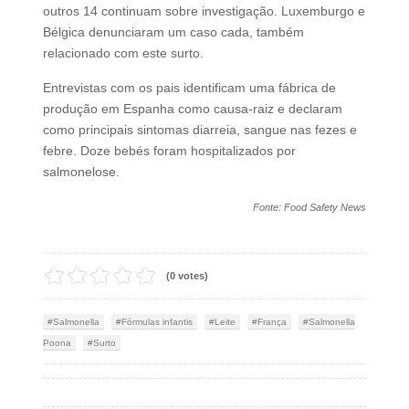
outros 14 continuam sobre investigação. Luxemburgo e
Bélgica denunciaram um caso cada, também
relacionado com este surto.
Entrevistas com os pais identificam uma fábrica de
produção em Espanha como causa-raiz e declaram
como principais sintomas diarreia, sangue nas fezes e
febre. Doze bebés foram hospitalizados por
salmonelose.
Fonte: Food Safety News
(0 votes)
Salmonella
Fórmulas infantis
Leite
França
Salmonella
Poona
Surto