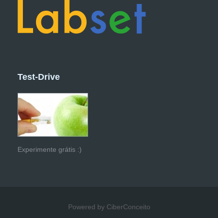
Test-Drive
Experimente grátis :)
Powered by CiberConceito