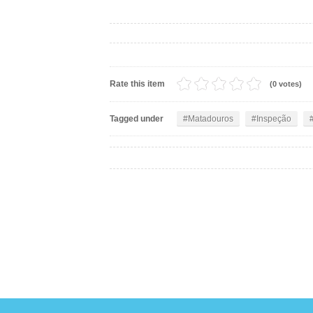
Rate this item
(0 votes)
Tagged under
Matadouros
Inspeção