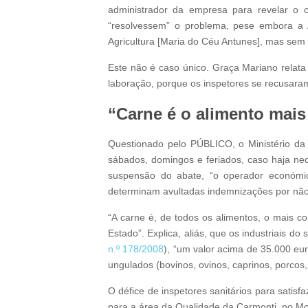
administrador da empresa para revelar o c
“resolvessem” o problema, pese embora a A
Agricultura [Maria do Céu Antunes], mas sem 
Este não é caso único. Graça Mariano relata
laboração, porque os inspetores se recusara
“Carne é o alimento mais
Questionado pelo PÚBLICO, o Ministério da A
sábados, domingos e feriados, caso haja nece
suspensão do abate, “o operador económic
determinam avultadas indemnizações por não
“A carne é, de todos os alimentos, o mais 
Estado”. Explica, aliás, que os industriais d
n.º 178/2008
), “um valor acima de 35.000 eu
ungulados (bovinos, ovinos, caprinos, porcos,
O défice de inspetores sanitários para satis
para a área da Qualidade da Carmonti, no Mon