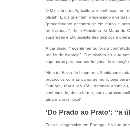
O Ministério da Agricultura reconheceu, em 
oficial”. E diz que “tem diligenciado divers
“procedimento encontra-se em curso e perm
profissionais”, diz o Ministério de Maria do
superiores e 100 assistentes técnicos e operac
A par disso, “recentemente, foram contratad
região do Alentejo”. O ministério diz que t
superiores para exercer funções de inspeção 
Além da Bolsa de Inspetores Sanitários criad
protocolos com as câmaras municipais para 
Outubro, Maria do Céu Antunes anunciou, 
contribuindo, desta forma, para a prossecuç
atuam a nível local”.
‘Do Prado ao Prato’: “a
ú
Feito o diagnóstico em Portugal, há que pe