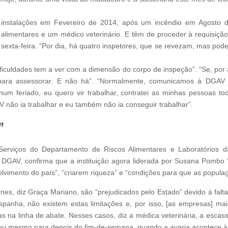
 instalações em Fevereiro de 2014, após um incêndio em Agosto 
 alimentares e um médico veterinário. E têm de proceder à requisição
sexta-feira. “Por dia, há quatro inspetores, que se revezam, mas pod
iculdades tem a ver com a dimensão do corpo de inspeção”. “Se, por a
s para assessorar. E não há”. “Normalmente, comunicamos à DGAV
m feriado, eu quero vir trabalhar, contratei as minhas pessoas toda
 não ia trabalhar e eu também não ia conseguir trabalhar”.
”
 Serviços do Departamento de Riscos Alimentares e Laboratórios 
 DGAV, confirma que a instituição agora liderada por Susana Pombo “
vimento do país”, “criarem riqueza” e “condições para que as populaçõ
s, diz Graça Mariano, são “prejudicados pelo Estado” devido à falta
anha, não existem estas limitações e, por isso, [as empresas] ma
ias na linha de abate. Nesses casos, diz a médica veterinária, a esc
 ou mesmo para depois do fim-de-semana, quando a avaria acontece à s