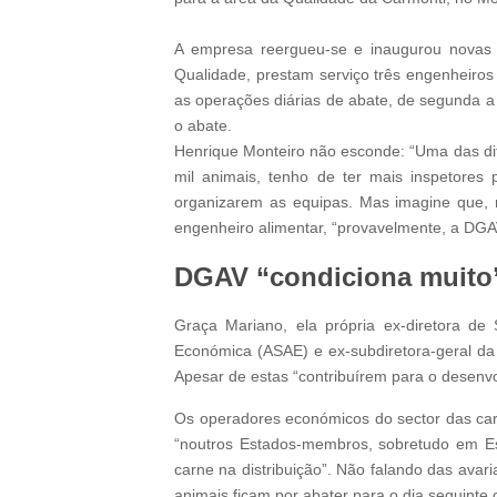
A empresa reergueu-se e inaugurou novas
Qualidade, prestam serviço três engenheiros
as operações diárias de abate, de segunda a 
o abate.
Henrique Monteiro não esconde: “Uma das dif
mil animais, tenho de ter mais inspetore
organizarem as equipas. Mas imagine que, nu
engenheiro alimentar, “provavelmente, a DGAV
DGAV “condiciona muito
Graça Mariano, ela própria ex-diretora de
Económica (ASAE) e ex-subdiretora-geral da
Apesar de estas “contribuírem para o desenvol
Os operadores económicos do sector das carne
“noutros Estados-membros, sobretudo em Esp
carne na distribuição”. Não falando das avar
animais ficam por abater para o dia seguinte