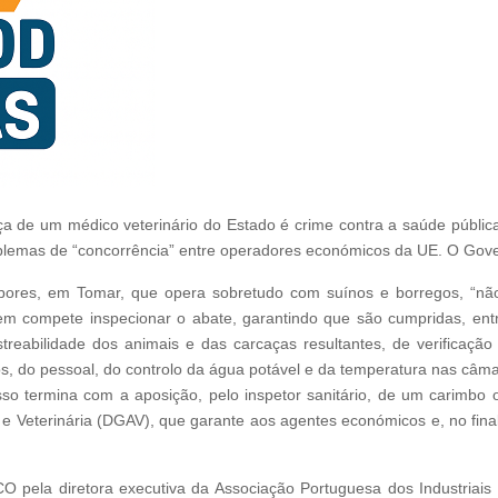
de um médico veterinário do Estado é crime contra a saúde pública.
roblemas de “concorrência” entre operadores económicos da UE. O Gover
ores, em Tomar, que opera sobretudo com suínos e borregos, “não 
uem compete inspecionar o abate, garantindo que são cumpridas, ent
streabilidade dos animais e das carcaças resultantes, de verificaç
os, do pessoal, do controlo da água potável e da temperatura nas câma
sso termina com a aposição, pelo inspetor sanitário, de um carimbo o
 e Veterinária (DGAV), que garante aos agentes económicos e, no fin
O pela diretora executiva da Associação Portuguesa dos Industriais 