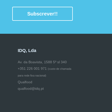
Subscrever!!
IDQ, Lda
Av. da Boavista, 1588 5º sl 340
+351 226 001 971
(
custo de chamada
para rede fixa nacional)
Qualfood
qualfood@idq.pt