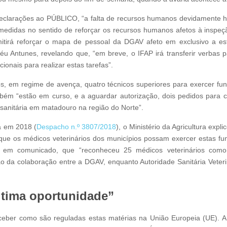
declarações ao PÚBLICO, “a falta de recursos humanos devidamente h
as medidas no sentido de reforçar os recursos humanos afetos à inspe
itirá reforçar o mapa de pessoal da DGAV afeto em exclusivo a est
 Céu Antunes, revelando que, “em breve, o IFAP irá transferir verbas
ionais para realizar estas tarefas”.
os, em regime de avença, quatro técnicos superiores para exercer f
ambém “estão em curso, e a aguardar autorização, dois pedidos para c
sanitária em matadouro na região do Norte”.
a em 2018 (
Despacho n.º 3807/2018
), o Ministério da Agricultura ex
que os médicos veterinários dos municípios possam exercer estas 
em comunicado, que “reconheceu 25 médicos veterinários como Au
ão da colaboração entre a DGAV, enquanto Autoridade Sanitária Veteri
ltima oportunidade”
rceber como são reguladas estas matérias na União Europeia (UE). A