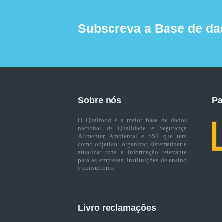
Subscreva a Base de da
Sobre nós
Pa
O Qualfood é a maior base de dados
nacional de Qualidade e Segurança
Alimentar, Ambiental e SST que tem
como objetivo: organizar, sistematizar e
atualizar toda a informação relevante
para as empresas, instituições de ensino
e consultores.
Livro reclamações