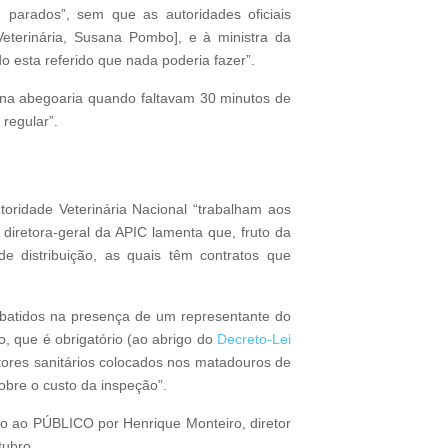
 parados”, sem que as autoridades oficiais
eterinária, Susana Pombo], e à ministra da
o esta referido que nada poderia fazer”.
s na abegoaria quando faltavam 30 minutos de
regular”.
toridade Veterinária Nacional “trabalham aos
 diretora-geral da APIC lamenta que, fruto da
 distribuição, as quais têm contratos que
abatidos na presença de um representante do
io, que é obrigatório (ao abrigo do
Decreto-Lei
tores sanitários colocados nos matadouros de
cobre o custo da inspeção”.
ado ao PÚBLICO por Henrique Monteiro, diretor
tubro.