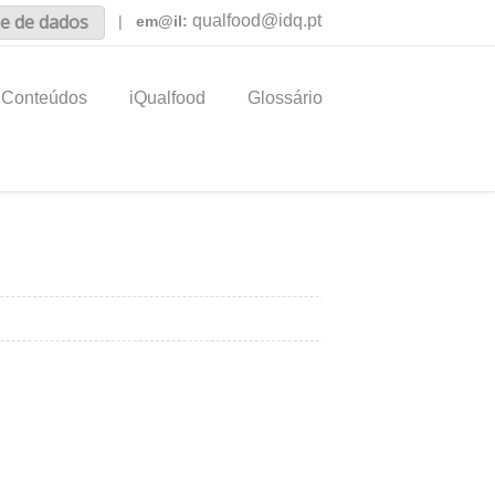
e de dados
qualfood@idq.pt
|
em@il:
Conteúdos
iQualfood
Glossário