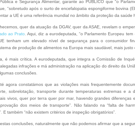
blica e Segurança Alimentar, garante ao PÚBLICO que “o Parlamen
ue, “sobretudo após o surto de encefalopatia espongiforme bovina (
entar a UE é uma referência mundial no âmbito da proteção da saúde
onhecemos, quer da atuação da DGAV, quer da ASAE, revelam o empenh
ado ao Prato
. Aqui, diz a eurodeputada, “o Parlamento Europeu te
UE tenham um elevado nível de segurança para o consumidor final
stema de produção de alimentos na Europa mais saudável, mais justo e
da, é mais crítica. A eurodeputada, que integra a Comissão de Inqué
r alegadas infrações e má administração na aplicação do direito da Un
algumas conclusões.
té agora constatámos que as violações mais frequentemente docum
porte, sobrelotação, transporte durante temperaturas extremas e a
mais vivos, quer por terra quer por mar, havendo grandes diferenças
aprovação dos meios de transporte”. Não falando na “falta de ha
”. E também “não existem critérios de inspeção obrigatórios”.
 estas conclusões, naturalmente que não podemos afirmar que a segur