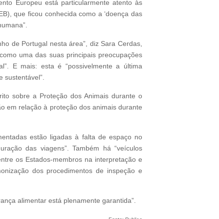
to Europeu está particularmente atento às
EEB), que ficou conhecida como a ‘doença das
 humana”.
o de Portugal nesta área”, diz Sara Cerdas,
m como uma das suas principais preocupações
”. E mais: esta é “possivelmente a última
 sustentável”.
rito sobre a Proteção dos Animais durante o
ião em relação à proteção dos animais durante
entadas estão ligadas à falta de espaço no
 duração das viagens”. Também há “veículos
 entre os Estados-membros na interpretação e
rmonização dos procedimentos de inspeção e
ança alimentar está plenamente garantida”.