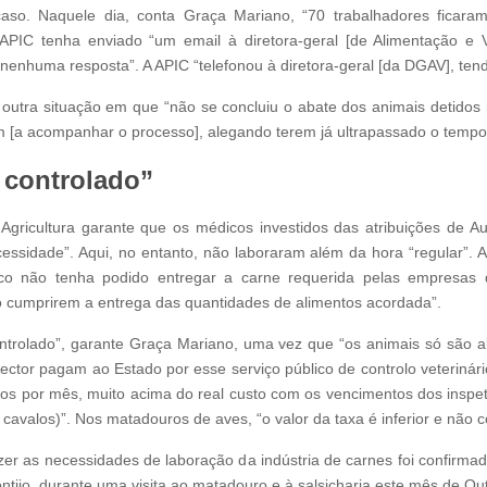
aso. Naquele dia, conta Graça Mariano, “70 trabalhadores ficaram
PIC tenha enviado “um email à diretora-geral [de Alimentação e V
nenhuma resposta”. A APIC “telefonou à diretora-geral [da DGAV], tend
 outra situação em que “não se concluiu o abate dos animais detido
m [a acompanhar o processo], alegando terem já ultrapassado o tempo 
 controlado”
gricultura garante que os médicos investidos das atribuições de Au
ssidade”. Aqui, no entanto, não laboraram além da hora “regular”. A
o não tenha podido entregar a carne requerida pelas empresas de
 cumprirem a entrega das quantidades de alimentos acordada”.
controlado”, garante Graça Mariano, uma vez que “os animais só são 
o sector pagam ao Estado por esse serviço público de controlo veterinár
ros por mês, muito acima do real custo com os vencimentos dos inspe
 cavalos)”. Nos matadouros de aves, “o valor da taxa é inferior e não 
fazer as necessidades de laboração da indústria de carnes foi confirm
tijo, durante uma visita ao matadouro e à salsicharia este mês de Ou