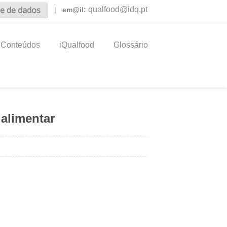
e de dados
qualfood@idq.pt
|
em@il:
Conteúdos
iQualfood
Glossário
 alimentar