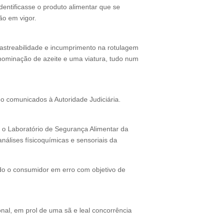
dentificasse o produto alimentar que se
ão em vigor.
rastreabilidade e incumprimento na rotulagem
enominação de azeite e uma viatura, tudo num
ido comunicados à Autoridade Judiciária.
a o Laboratório de Segurança Alimentar da
nálises físicoquímicas e sensoriais da
ndo o consumidor em erro com objetivo de
nal, em prol de uma sã e leal concorrência