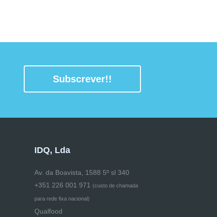
Subscrever!!
IDQ, Lda
Av. da Boavista, 1588 5º sl 340
+351 226 001 971
(
custo de chamada
para rede fixa nacional)
Qualfood