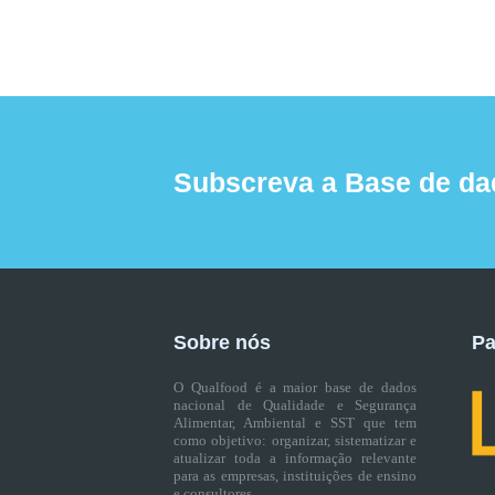
Subscreva a Base de da
Sobre nós
Pa
O Qualfood é a maior base de dados
nacional de Qualidade e Segurança
Alimentar, Ambiental e SST que tem
como objetivo: organizar, sistematizar e
atualizar toda a informação relevante
para as empresas, instituições de ensino
e consultores.