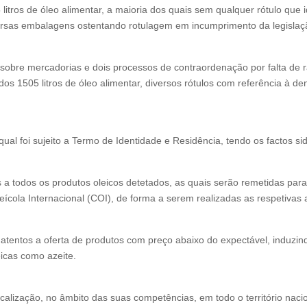
litros de óleo alimentar
, a maioria dos quais sem qualquer rótulo que i
versas embalagens ostentando rotulagem em incumprimento da legislaç
 sobre mercadorias
e
dois processos de contraordenação por falta de 
os 1505 litros de óleo alimentar
, diversos rótulos com referência à d
 qual foi sujeito a Termo de Identidade e Residência, tendo os factos s
 a todos os produtos oleicos detetados, as quais serão remetidas par
cola Internacional (COI), de forma a serem realizadas as respetivas a
atentos a oferta de produtos com preço abaixo do expectável
, induzi
icas como azeite.
calização, no âmbito das suas competências, em todo o território nacio