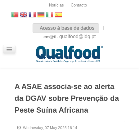
Notícias
Contacto
Inicio
Acesso à base de dados
|
Sobre nós
qualfood@idq.pt
em@il:
Conteúdos
iQualfood
Glossário
A ASAE associa-se ao alerta
da DGAV sobre Prevenção da
Peste Suína Africana
Wednesday, 07 May 2025 16:14