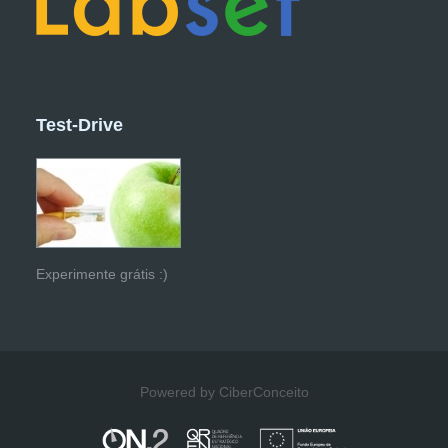
Test-Drive
Experimente grátis :)
Powered by CiberConceito