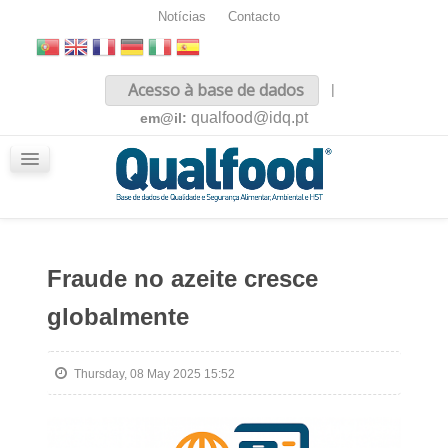
Notícias
Contacto
Inicio
Acesso à base de dados
|
Sobre nós
qualfood@idq.pt
em@il:
Conteúdos
iQualfood
Glossário
Fraude no azeite cresce
globalmente
Thursday, 08 May 2025 15:52