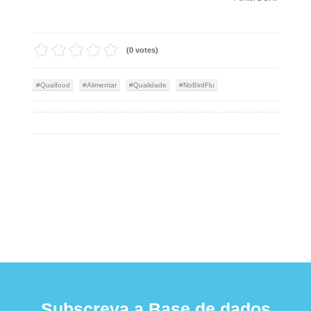
(0 votes)
Qualfood
Alimentar
Qualidade
NoBirdFlu
Subscreva a Base de dados