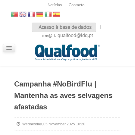
Notícias
Contacto
Inicio
Acesso à base de dados
|
Sobre nós
qualfood@idq.pt
em@il:
Conteúdos
iQualfood
Glossário
Campanha #NoBirdFlu |
Mantenha as aves selvagens
afastadas
Wednesday, 05 November 2025 10:20