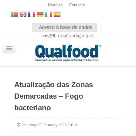
Notícias
Contacto
Inicio
Acesso à base de dados
|
Sobre nós
qualfood@idq.pt
em@il:
Conteúdos
iQualfood
Glossário
Atualização das Zonas
Demarcadas – Fogo
bacteriano
Monday, 09 February 2026 10:13