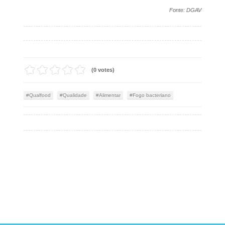
Fonte: DGAV
(0 votes)
Qualfood
Qualidade
Alimentar
Fogo bacteriano