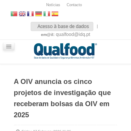
Notícias
Contacto
Inicio
Acesso à base de dados
|
Sobre nós
qualfood@idq.pt
em@il:
Conteúdos
iQualfood
Glossário
A OIV anuncia os cinco
projetos de investigação que
receberam bolsas da OIV em
2025