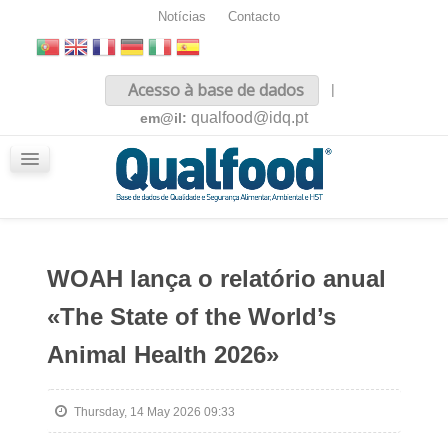
Notícias
Contacto
Inicio
Acesso à base de dados
|
Sobre nós
qualfood@idq.pt
em@il:
Conteúdos
iQualfood
Glossário
WOAH lança o relatório anual
«The State of the World’s
Animal Health 2026»
Thursday, 14 May 2026 09:33