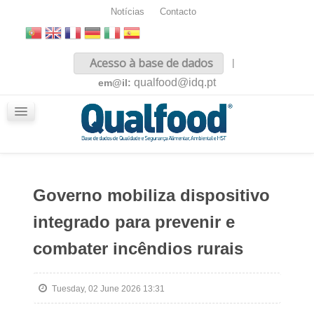
Notícias
Contacto
Inicio
Acesso à base de dados
|
Sobre nós
qualfood@idq.pt
em@il:
Conteúdos
iQualfood
Glossário
Governo mobiliza dispositivo
integrado para prevenir e
combater incêndios rurais
Tuesday, 02 June 2026 13:31