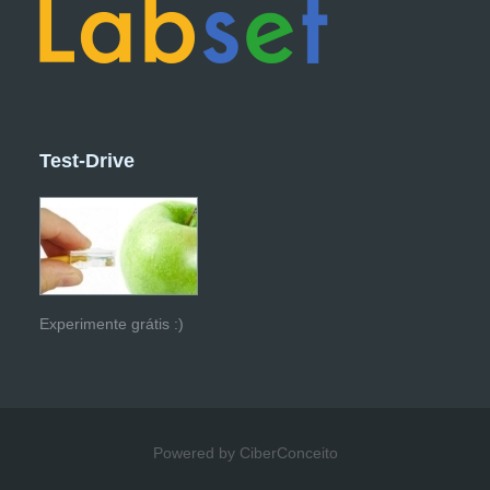
Test-Drive
Experimente grátis :)
Powered by CiberConceito