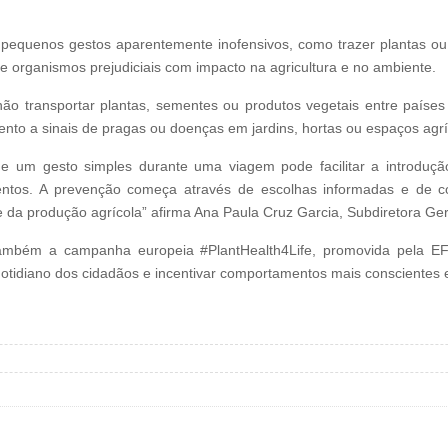
pequenos gestos aparentemente inofensivos, como trazer plantas ou
 organismos prejudiciais com impacto na agricultura e no ambiente.
não transportar plantas, sementes ou produtos vegetais entre paíse
ento a sinais de pragas ou doenças em jardins, hortas ou espaços agr
e um gesto simples durante uma viagem pode facilitar a introduçã
imentos. A prevenção começa através de escolhas informadas e de
e da produção agrícola” afirma Ana Paula Cruz Garcia, Subdiretora Ge
a também a campanha europeia #PlantHealth4Life, promovida pela 
otidiano dos cidadãos e incentivar comportamentos mais conscientes 