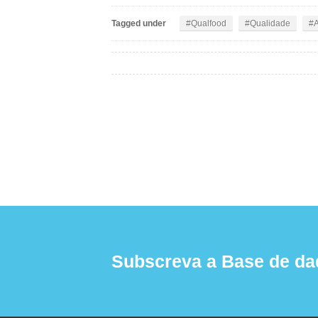
Tagged under
Qualfood
Qualidade
A
Subscreva a Base de da