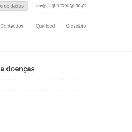
e de dados
qualfood@idq.pt
|
em@il:
Conteúdos
iQualfood
Glossário
 a doenças