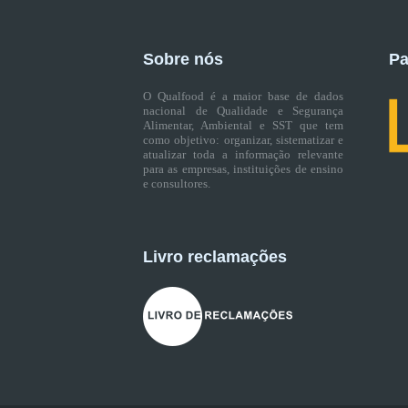
Sobre nós
Pa
O Qualfood é a maior base de dados
nacional de Qualidade e Segurança
Alimentar, Ambiental e SST que tem
como objetivo: organizar, sistematizar e
atualizar toda a informação relevante
para as empresas, instituições de ensino
e consultores.
Livro reclamações