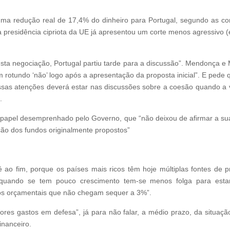
a uma redução real de 17,4% do dinheiro para Portugal, segundo as c
a presidência cipriota da UE já apresentou um corte menos agressivo (
ta negociação, Portugal partiu tarde para a discussão”. Mendonça e M
m rotundo ‘não’ logo após a apresentação da proposta inicial”. E pede 
ssas atenções deverá estar nas discussões sobre a coesão quando a 
.
apel desemprenhado pelo Governo, que “não deixou de afirmar a sua 
ição dos fundos originalmente propostos”
 ao fim, porque os países mais ricos têm hoje múltiplas fontes de 
“quando se tem pouco crescimento tem-se menos folga para estar 
ldos orçamentais que não chegam sequer a 3%”.
ores gastos em defesa”, já para não falar, a médio prazo, da situaç
inanceiro.