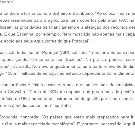
éneres”.
sa também a forma como o dinheiro é distribuído. “Ao colocar num me
rbas reservadas para a agricultura itens cobertos pela atual PAC, na 
inirem as prioridades de financiamento e a afetação dos recursos de
ende. É que Espanha, por exemplo, “tem mostrado não apenas mais cap
de apoio aos seus agricultores do que Portugal”.
sociação Industrial de Portugal (AIP), sublinha “a maior autonomia 
ropeus geridos diretamente por Bruxelas”. Na prática, poderá have
dos”, diz ao JE. No novo enquadramento, uma parte relevante do dinh
gir 400 mil milhões de euros), não estando dependente do rendimento 
 concorrência é feita à escala europeia e os países mais desenvolvido
ardo Carvalho. “Cerca de 60% dos apoios dos programas de gestão 
 média da UE, enquanto os instrumentos de gestão partilhada canal
iores à média comunitária”, sublinha.
 Economia, concorda: “Os países que estão mais preparados para ir
têm já mais capacidade tecnológica”. É, portanto, necessário “equilib