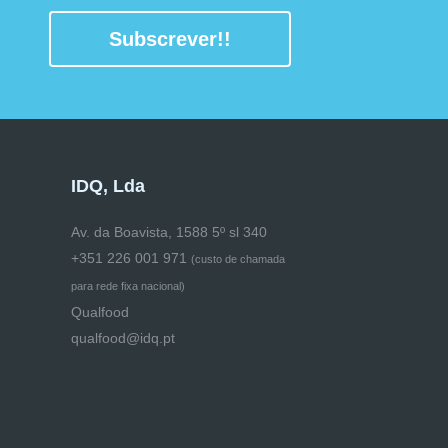
Subscrever!!
IDQ, Lda
Av. da Boavista, 1588 5º sl 340
+351 226 001 971
(
custo de chamada
para rede fixa nacional)
Qualfood
qualfood@idq.pt