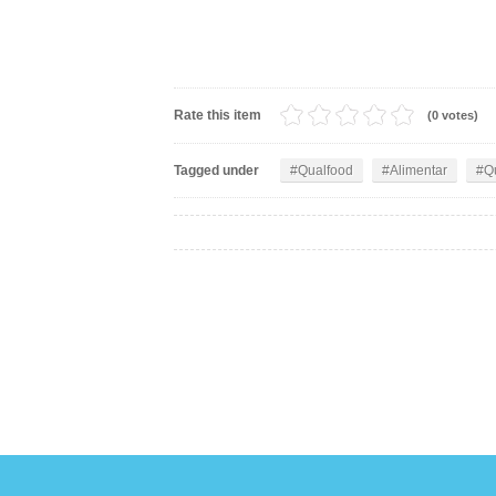
Rate this item
(0 votes)
Tagged under
Qualfood
Alimentar
Q