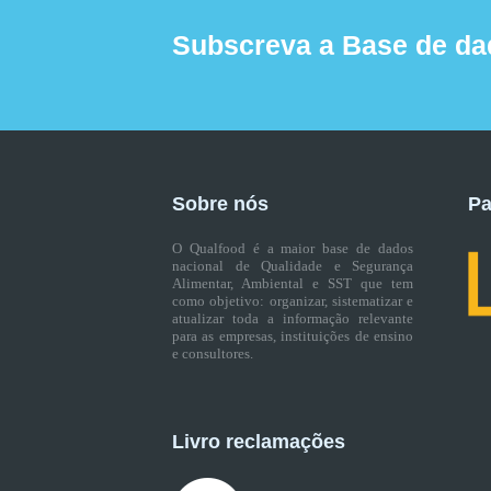
Subscreva a Base de da
Sobre nós
Pa
O Qualfood é a maior base de dados
nacional de Qualidade e Segurança
Alimentar, Ambiental e SST que tem
como objetivo: organizar, sistematizar e
atualizar toda a informação relevante
para as empresas, instituições de ensino
e consultores.
Livro reclamações