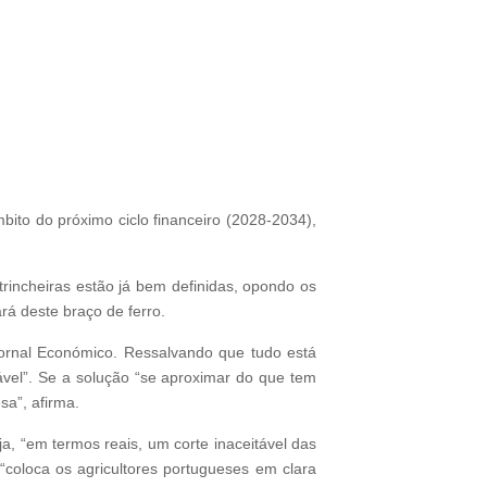
bito do próximo ciclo financeiro (2028-2034),
trincheiras estão já bem definidas, opondo os
á deste braço de ferro.
Jornal Económico. Ressalvando que tudo está
ável”. Se a solução “se aproximar do que tem
sa”, afirma.
a, “em termos reais, um corte inaceitável das
“coloca os agricultores portugueses em clara