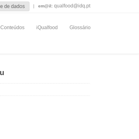
e de dados
qualfood@idq.pt
|
em@il:
Conteúdos
iQualfood
Glossário
eu