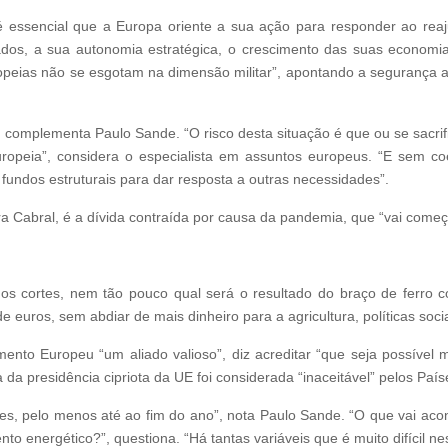
é essencial que a Europa oriente a sua ação para responder ao rea
ados, a sua autonomia estratégica, o crescimento das suas econom
uropeias não se esgotam na dimensão militar”, apontando a segurança 
 complementa Paulo Sande. “O risco desta situação é que ou se sacrifi
ropeia”, considera o especialista em assuntos europeus. “E sem coes
r fundos estruturais para dar resposta a outras necessidades”.
ra Cabral, é a dívida contraída por causa da pandemia, que “vai começ
s cortes, nem tão pouco qual será o resultado do braço de ferro 
e euros, sem abdiar de mais dinheiro para a agricultura, políticas soci
to Europeu “um aliado valioso”, diz acreditar “que seja possível m
a da presidência cipriota da UE foi considerada “inaceitável” pelos País
tes, pelo menos até ao fim do ano”, nota Paulo Sande. “O que vai ac
o energético?”, questiona. “Há tantas variáveis que é muito difícil n