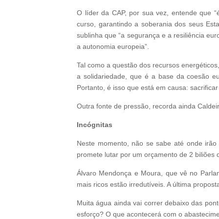
O líder da CAP, por sua vez, entende que “
curso, garantindo a soberania dos seus Est
sublinha que “a segurança e a resiliência e
a autonomia europeia”.
Tal como a questão dos recursos energéticos,
a solidariedade, que é a base da coesão eu
Portanto, é isso que está em causa: sacrifica
Outra fonte de pressão, recorda ainda Caldei
Incógnitas
Neste momento, não se sabe até onde irão o
promete lutar por um orçamento de 2 biliões d
Álvaro Mendonça e Moura, que vê no Parlamen
mais ricos estão irredutíveis. A última propost
Muita água ainda vai correr debaixo das pon
esforço? O que acontecerá com o abasteciment