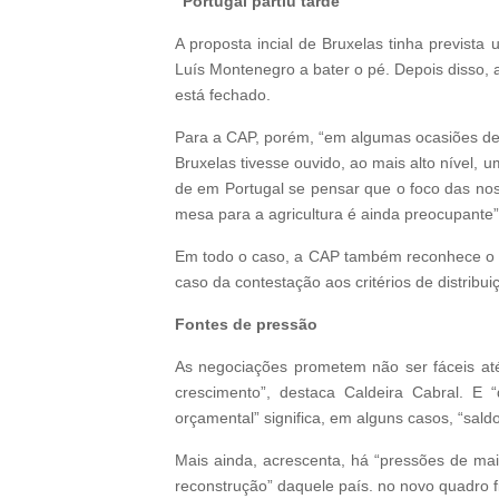
“Portugal partiu tarde”
A proposta incial de Bruxelas tinha previst
Luís Montenegro a bater o pé. Depois disso, 
está fechado.
Para a CAP, porém, “em algumas ocasiões des
Bruxelas tivesse ouvido, ao mais alto nível, u
de em Portugal se pensar que o foco das no
mesa para a agricultura é ainda preocupante”
Em todo o caso, a CAP também reconhece o p
caso da contestação aos critérios de distribu
Fontes de pressão
As negociações prometem não ser fáceis até
crescimento”, destaca Caldeira Cabral. E 
orçamental” significa, em alguns casos, “sa
Mais ainda, acrescenta, há “pressões de mai
reconstrução” daquele país. no novo quadro f