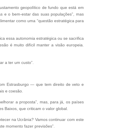
justamento geopolítico de fundo que está em
ias e o bem-estar das suas populações”, mas
alimentar como uma “questão estratégica para
ca essa autonomia estratégica ou se sacrifica
ão é muito difícil manter a visão europeia.
ar a ter um custo”.
com Estrasburgo — que tem direito de veto e
ais e coesão.
elhorar a proposta”, mas, para já, os países
es Baixos, que criticam o valor global.
ontecer na Ucrânia? Vamos continuar com este
este momento fazer previsões”.