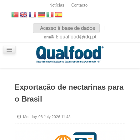
Notícias
Contacto
Inicio
Acesso à base de dados
|
Sobre nós
qualfood@idq.pt
em@il:
Conteúdos
iQualfood
Glossário
Exportação de nectarinas para
o Brasil
Monday, 06 July 2026 11:48