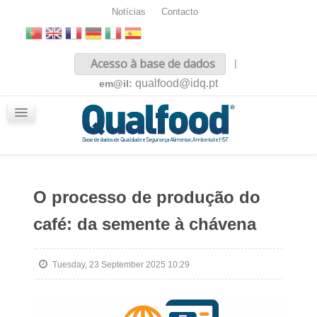
Notícias
Contacto
Inicio
Acesso à base de dados
|
Sobre nós
qualfood@idq.pt
em@il:
Conteúdos
iQualfood
Glossário
O processo de produção do
café: da semente à chávena
Tuesday, 23 September 2025 10:29