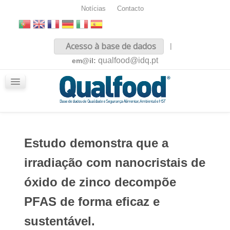
Notícias
Contacto
Inicio
Acesso à base de dados
|
Sobre nós
qualfood@idq.pt
em@il:
Conteúdos
iQualfood
Glossário
Estudo demonstra que a
irradiação com nanocristais de
óxido de zinco decompõe
PFAS de forma eficaz e
sustentável.