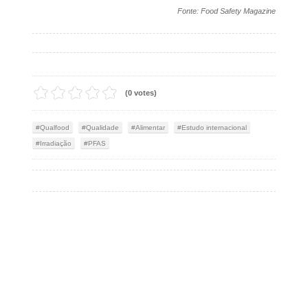
Fonte: Food Safety Magazine
(0 votes)
Qualfood
Qualidade
Alimentar
Estudo internacional
Irradiação
PFAS