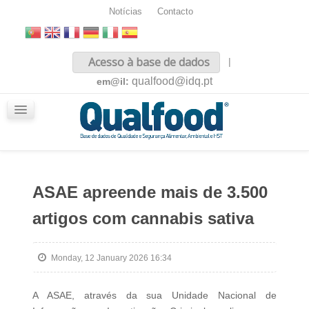
Notícias
Contacto
Inicio
Acesso à base de dados
|
Sobre nós
qualfood@idq.pt
em@il:
Conteúdos
iQualfood
Glossário
ASAE apreende mais de 3.500
artigos com cannabis sativa
Monday, 12 January 2026 16:34
A ASAE, através da sua Unidade Nacional de