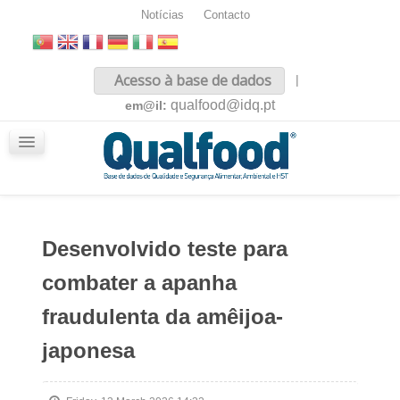
Notícias
Contacto
Inicio
Acesso à base de dados
|
Sobre nós
qualfood@idq.pt
em@il:
Conteúdos
iQualfood
Glossário
Desenvolvido teste para
combater a apanha
fraudulenta da amêijoa-
japonesa