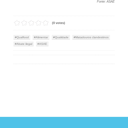
Fonte: ASAE
(0 votes)
Qualfood
Alimentar
Qualidade
Matadouros clandestinos
Abate ilegal
ASAE