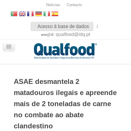
Notícias
Contacto
Inicio
Acesso à base de dados
|
Sobre nós
qualfood@idq.pt
em@il:
Conteúdos
iQualfood
Glossário
ASAE desmantela 2
matadouros ilegais e apreende
mais de 2 toneladas de carne
no combate ao abate
clandestino