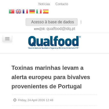
Notícias
Contacto
Inicio
Acesso à base de dados
|
Sobre nós
qualfood@idq.pt
em@il:
Conteúdos
iQualfood
Glossário
Toxinas marinhas levam a
alerta europeu para bivalves
provenientes de Portugal
Friday, 24 April 2026 12:48