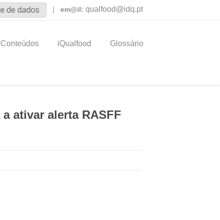
e de dados
qualfood@idq.pt
|
em@il:
Conteúdos
iQualfood
Glossário
a ativar alerta RASFF