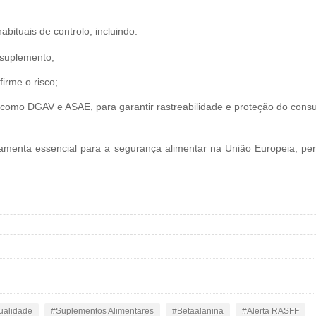
bituais de controlo, incluindo:
 suplemento;
irme o risco;
omo DGAV e ASAE, para garantir rastreabilidade e proteção do cons
amenta essencial para a segurança alimentar na União Europeia, pe
.
ualidade
Suplementos Alimentares
Betaalanina
Alerta RASFF