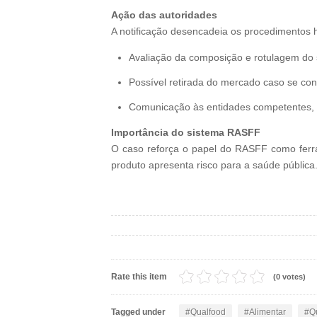
Ação das autoridades
A notificação desencadeia os procedimentos ha
Avaliação da composição e rotulagem do
Possível retirada do mercado caso se conf
Comunicação às entidades competentes, c
Importância do sistema RASFF
O caso reforça o papel do RASFF como ferr
produto apresenta risco para a saúde pública
Rate this item
(0 votes)
Tagged under
Qualfood
Alimentar
Q