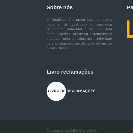
Sobre nós
Pa
O Qualfood é a maior base de dados
nacional de Qualidade e Segurança
Alimentar, Ambiental e SST que tem
como objetivo: organizar, sistematizar e
atualizar toda a informação relevante
para as empresas, instituições de ensino
e consultores.
Livro reclamações
Powered by CiberConceito