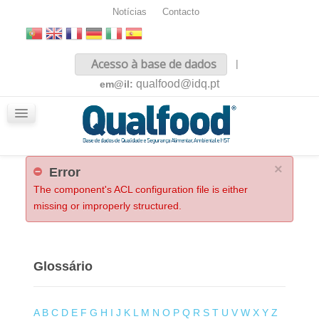
Notícias
Contacto
Inicio
Acesso à base de dados
|
Sobre nós
qualfood@idq.pt
em@il:
Conteúdos
iQualfood
Glossário
×
Error
The component's ACL configuration file is either
missing or improperly structured.
Glossário
A
B
C
D
E
F
G
H
I
J
K
L
M
N
O
P
Q
R
S
T
U
V
W
X
Y
Z